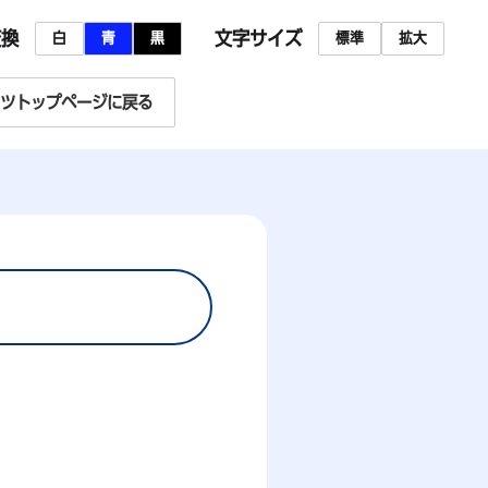
変換
文字サイズ
白
青
黒
標準
拡大
ツトップページに戻る