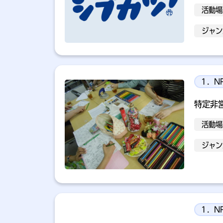
活動場
ジャン
１．N
特定非
活動場
ジャン
１．N