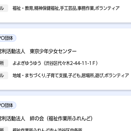
ル
福祉・教育,精神保健福祉,手工芸品,事務作業,ボランティア
PO団体
営利活動法人 東京少年少女センター
所
よよぎゆうゆう（渋谷区代々木2-44-11-1Ｆ）
ル
地域・まちづくり,子育て支援,子ども,居場所,遊び,ボランティア
PO団体
営利活動法人 絆の会（福祉作業所ふれんど）
所
福祉作業所ふれんど内＋渋谷区内各所