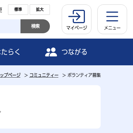
更
標準
拡大
マイページ
メニュー
はたらく
つながる
ップページ
コミュニティー
ボランティア募集
。