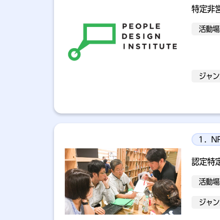
特定非
活動場
ジャン
１．N
認定特
活動場
ジャン