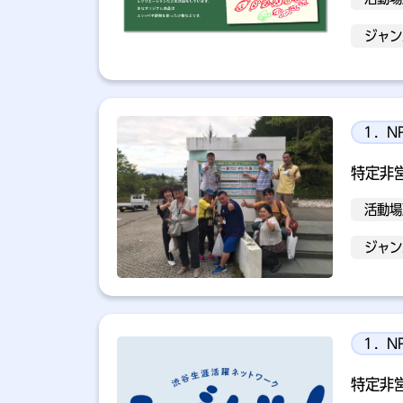
ジャン
１．N
特定非
活動場
ジャン
１．N
特定非