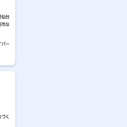
県仙台
田市な
イバー
ちづく